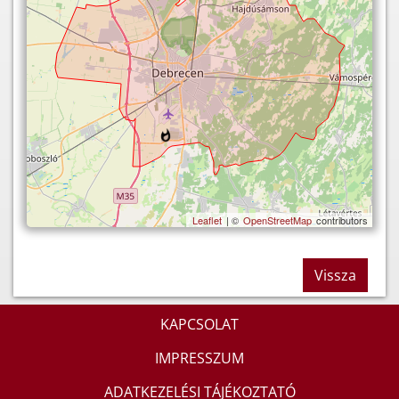
Leaflet
| ©
OpenStreetMap
contributors
Vissza
KAPCSOLAT
IMPRESSZUM
ADATKEZELÉSI TÁJÉKOZTATÓ