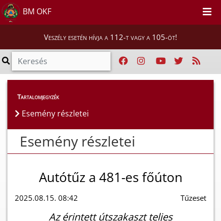
BM OKF
Veszély esetén hívja a 112-t vagy a 105-öt!
Esemény részletei
Tartalomjegyzék
Esemény részletei
Esemény részletei
Autótűz a 481-es főúton
2025.08.15. 08:42
Tűzeset
Az érintett útszakaszt teljes