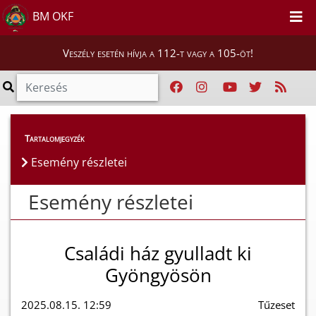
BM OKF
Veszély esetén hívja a 112-t vagy a 105-öt!
Esemény részletei
Tartalomjegyzék
Esemény részletei
Esemény részletei
Családi ház gyulladt ki
Gyöngyösön
2025.08.15. 12:59
Tűzeset