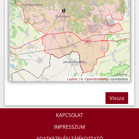
Leaflet
| ©
OpenStreetMap
contributors
Vissza
KAPCSOLAT
IMPRESSZUM
ADATKEZELÉSI TÁJÉKOZTATÓ