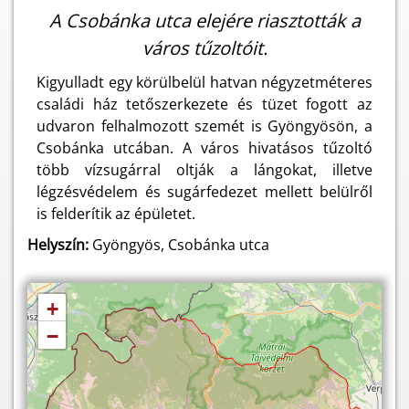
A Csobánka utca elejére riasztották a
város tűzoltóit.
Kigyulladt egy körülbelül hatvan négyzetméteres
családi ház tetőszerkezete és tüzet fogott az
udvaron felhalmozott szemét is Gyöngyösön, a
Csobánka utcában. A város hivatásos tűzoltó
több vízsugárral oltják a lángokat, illetve
légzésvédelem és sugárfedezet mellett belülről
is felderítik az épületet.
Helyszín:
Gyöngyös, Csobánka utca
+
−