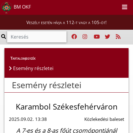
BM OKF
Veszély esetén hívja a 112-t vagy a 105-öt!
Esemény részletei
Tartalomjegyzék
Esemény részletei
Esemény részletei
Karambol Székesfehérváron
2025.09.02. 13:38
Közlekedési baleset
A 7-es és a 8-as főút csomópontjánál