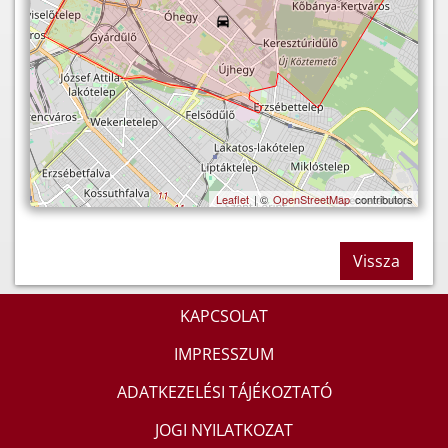
Leaflet
| ©
OpenStreetMap
contributors
Vissza
KAPCSOLAT
IMPRESSZUM
ADATKEZELÉSI TÁJÉKOZTATÓ
JOGI NYILATKOZAT