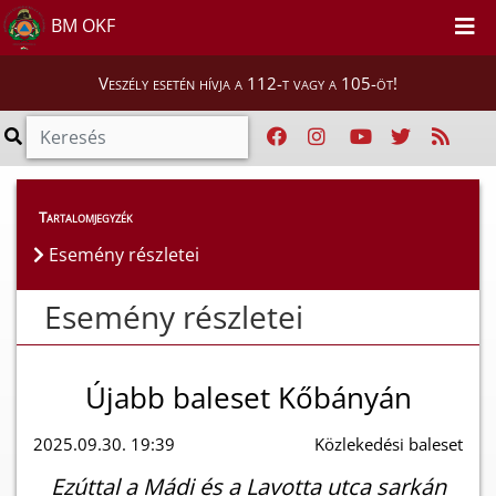
BM OKF
Veszély esetén hívja a 112-t vagy a 105-öt!
Esemény részletei
Tartalomjegyzék
Esemény részletei
Esemény részletei
Újabb baleset Kőbányán
2025.09.30. 19:39
Közlekedési baleset
Ezúttal a Mádi és a Lavotta utca sarkán