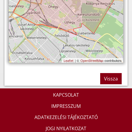
Leaflet
| ©
OpenStreetMap
contributors
Vissza
KAPCSOLAT
IMPRESSZUM
ADATKEZELÉSI TÁJÉKOZTATÓ
JOGI NYILATKOZAT