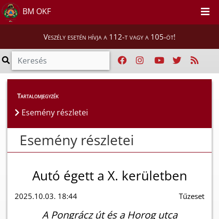
BM OKF
Veszély esetén hívja a 112-t vagy a 105-öt!
Esemény részletei
Tartalomjegyzék
Esemény részletei
Esemény részletei
Autó égett a X. kerületben
2025.10.03. 18:44
Tűzeset
A Pongrácz út és a Horog utca