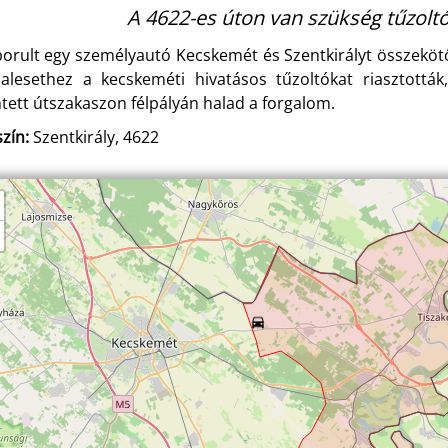
A 4622-es úton van szükség tűzoltó
borult egy személyautó Kecskemét és Szentkirályt összekötő
alesethez a kecskeméti hivatásos tűzoltókat riasztották,
ntett útszakaszon félpályán halad a forgalom.
zín:
Szentkirály, 4622