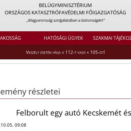
BELÜGYMINISZTÉRIUM
ORSZÁGOS KATASZTRÓFAVÉDELMI FŐIGAZGATÓSÁG
„Magyarország szolgálatában a biztonságért”
LAKOSSÁG
HATÓSÁGI ÜGYEK
SZAKMAI TÁJÉKO
Veszély esetén hívja a 112-t vagy a 105-öt!
emény részletei
Felborult egy autó Kecskemét és
10.05. 09:08