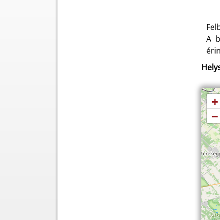
Fel
A b
éri
Helys
+
−