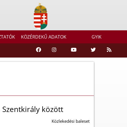
ZTATÓK
KÖZÉRDEKŰ ADATOK
GYIK
 Szentkirály között
Közlekedési baleset