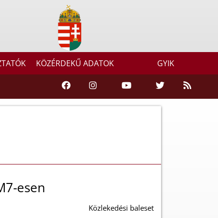
ZTATÓK
KÖZÉRDEKŰ ADATOK
GYIK
 M7-esen
Közlekedési baleset