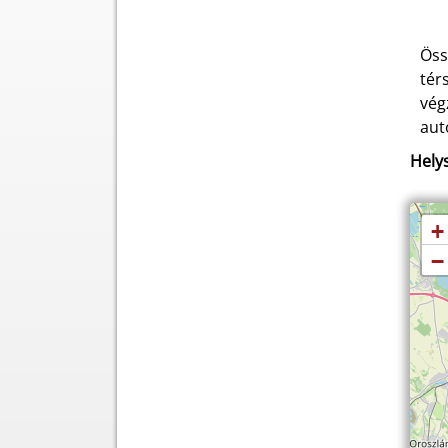
Öss
tér
vég
aut
Helys
+
−