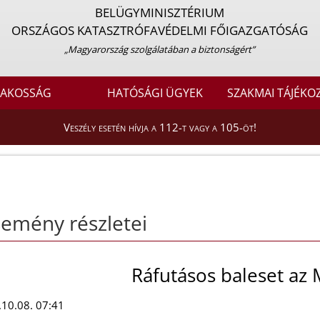
BELÜGYMINISZTÉRIUM
ORSZÁGOS KATASZTRÓFAVÉDELMI FŐIGAZGATÓSÁG
„Magyarország szolgálatában a biztonságért”
LAKOSSÁG
HATÓSÁGI ÜGYEK
SZAKMAI TÁJÉKO
Veszély esetén hívja a 112-t vagy a 105-öt!
emény részletei
Ráfutásos baleset az
10.08. 07:41