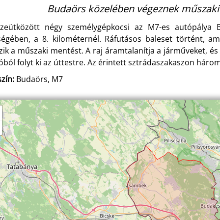
Budaörs közelében végeznek műszaki 
zeütközött négy személygépkocsi az M7-es autópálya B
ségében, a 8. kilométernél. Ráfutásos baleset történt, am
zik a műszaki mentést. A raj áramtalanítja a járműveket, és
óból folyt ki az úttestre. Az érintett sztrádaszakaszon háro
zín:
Budaörs, M7