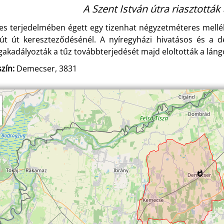
A Szent István útra riasztották 
jes terjedelmében égett egy tizenhat négyzetméteres mellé
út út kereszteződésénél. A nyíregyházi hivatásos és a d
akadályozták a tűz továbbterjedését majd eloltották a lángo
zín:
Demecser, 3831