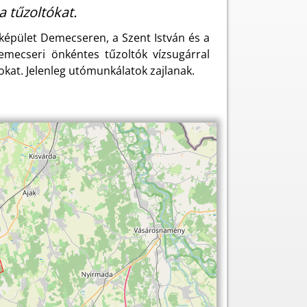
a tűzoltókat.
képület Demecseren, a Szent István és a
emecseri önkéntes tűzoltók vízsugárral
kat. Jelenleg utómunkálatok zajlanak.