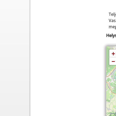
Tel
Vas
meg
Helys
+
−