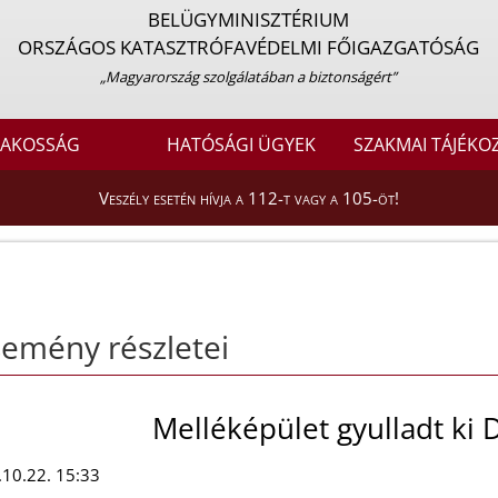
BELÜGYMINISZTÉRIUM
ORSZÁGOS KATASZTRÓFAVÉDELMI FŐIGAZGATÓSÁG
„Magyarország szolgálatában a biztonságért”
LAKOSSÁG
HATÓSÁGI ÜGYEK
SZAKMAI TÁJÉKO
Veszély esetén hívja a 112-t vagy a 105-öt!
emény részletei
Melléképület gyulladt ki
10.22. 15:33