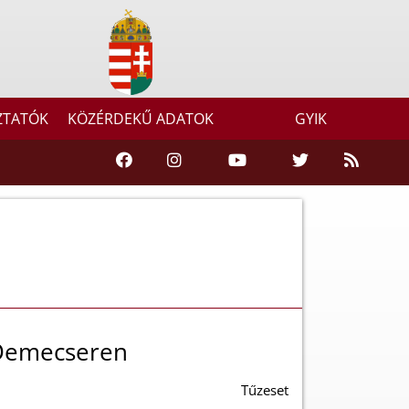
ZTATÓK
KÖZÉRDEKŰ ADATOK
GYIK
 Demecseren
Tűzeset