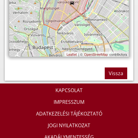
Leaflet
| ©
OpenStreetMap
contributors
Vissza
KAPCSOLAT
IMPRESSZUM
ADATKEZELÉSI TÁJÉKOZTATÓ
JOGI NYILATKOZAT
AKADÁLYMENTESSÉG