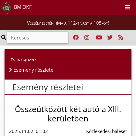
BM OKF
Veszély esetén hívja a 112-t vagy a 105-öt!
Esemény részletei
Tartalomjegyzék
Esemény részletei
Esemény részletei
Összeütközött két autó a XIII.
kerületben
2025.11.02. 01:02
Közlekedési baleset