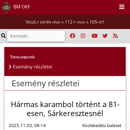
BM OKF
Veszély esetén hívja a 112-t vagy a 105-öt!
Esemény részletei
Tartalomjegyzék
Esemény részletei
Esemény részletei
Hármas karambol történt a 81-
esen, Sárkeresztesnél
2025.11.03. 08:14
Közlekedési baleset