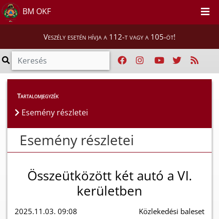
BM OKF
Veszély esetén hívja a 112-t vagy a 105-öt!
Esemény részletei
Tartalomjegyzék
Esemény részletei
Esemény részletei
Összeütközött két autó a VI.
kerületben
2025.11.03. 09:08
Közlekedési baleset