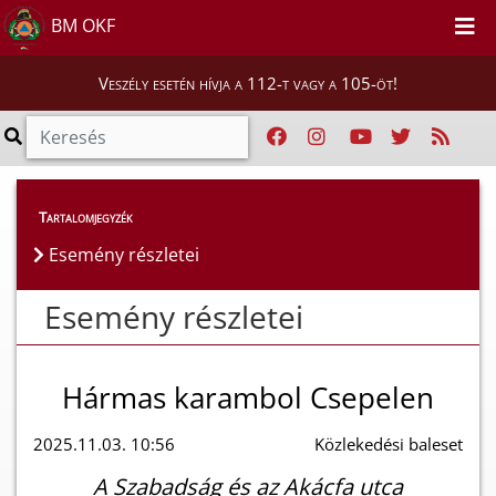
BM OKF
Veszély esetén hívja a 112-t vagy a 105-öt!
Esemény részletei
Tartalomjegyzék
Esemény részletei
Esemény részletei
Hármas karambol Csepelen
2025.11.03. 10:56
Közlekedési baleset
A Szabadság és az Akácfa utca