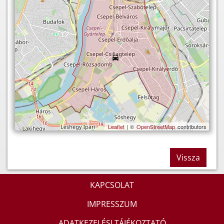
Leaflet
| ©
OpenStreetMap
contributors
Vissza
KAPCSOLAT
IMPRESSZUM
ADATKEZELÉSI TÁJÉKOZTATÓ