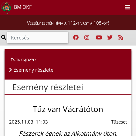
BM OKF
Veszély esetén hívja a 112-t vagy a 105-öt!
Esemény részletei
Tartalomjegyzék
Esemény részletei
Esemény részletei
Tűz van Vácrátóton
2025.11.03. 11:03
Tűzeset
Fészerek égnek az Alkotmány úton.