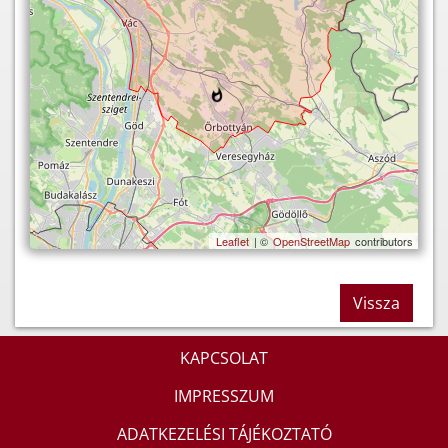
Leaflet
| ©
OpenStreetMap
contributors
Vissza
KAPCSOLAT
IMPRESSZUM
ADATKEZELÉSI TÁJÉKOZTATÓ