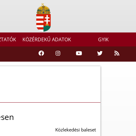
ZTATÓK
KÖZÉRDEKŰ ADATOK
GYIK
esen
Közlekedési baleset