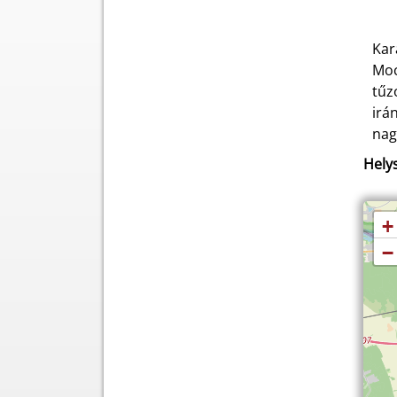
Kar
Moc
tűz
irá
nag
Helys
+
−