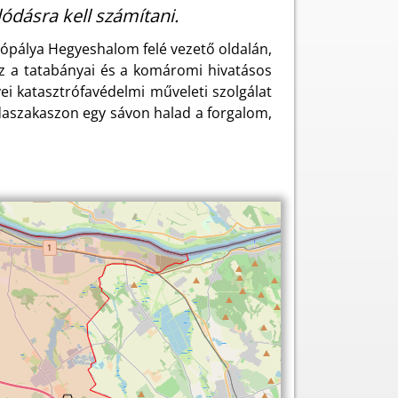
ódásra kell számítani.
ópálya Hegyeshalom felé vezető oldalán,
ez a tatabányai és a komáromi hivatásos
i katasztrófavédelmi műveleti szolgálat
rádaszakaszon egy sávon halad a forgalom,