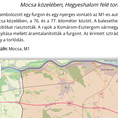
Mocsa közelében, Hegyeshalom felé torl
ambolozott egy furgon és egy nyerges vontató az M1-es aut
sa közelében, a 76. és a 77. kilométer között. A baleseth
oltókat riasztották. A rajok a Komárom-Esztergom vármegye
nyítása mellett áramtalanították a furgont. Az érintett szt
y a torlódás.
zín:
Mocsa, M1