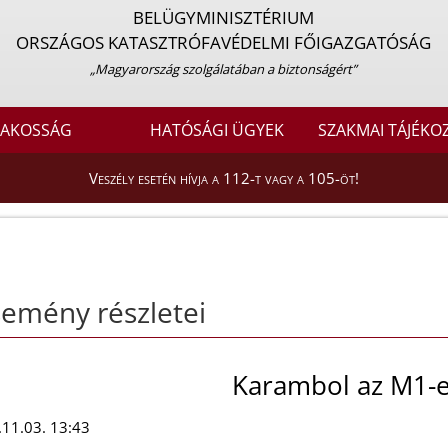
BELÜGYMINISZTÉRIUM
ORSZÁGOS KATASZTRÓFAVÉDELMI FŐIGAZGATÓSÁG
„Magyarország szolgálatában a biztonságért”
LAKOSSÁG
HATÓSÁGI ÜGYEK
SZAKMAI TÁJÉKO
Veszély esetén hívja a 112-t vagy a 105-öt!
emény részletei
Karambol az M1-
11.03. 13:43