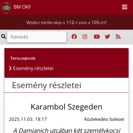
BM OKF
Veszély esetén hívja a 112-t vagy a 105-öt!
Esemény részletei
Tartalomjegyzék
Esemény részletei
Esemény részletei
Karambol Szegeden
2025.11.03. 18:17
Közlekedési baleset
A Damjanich utcában két személykocsi