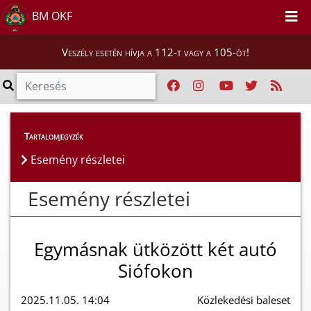
BM OKF
Veszély esetén hívja a 112-t vagy a 105-öt!
Esemény részletei
Tartalomjegyzék
Esemény részletei
Esemény részletei
Egymásnak ütközött két autó
Siófokon
2025.11.05. 14:04
Közlekedési baleset