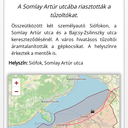
A Somlay Artúr utcába riasztották a
tűzoltókat.
Összeütközött két személyautó Siófokon, a
Somlay Artúr utca és a Bajcsy-Zsilinszky utca
kereszteződésénél. A város hivatásos tűzoltói
áramtalanították a gépkocsikat. A helyszínre
érkeztek a mentők is.
Helyszín:
Siófok, Somlay Artúr utca
+
−