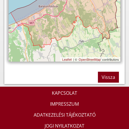
Leaflet
| ©
OpenStreetMap
contributors
Vissza
KAPCSOLAT
IMPRESSZUM
ADATKEZELÉSI TÁJÉKOZTATÓ
JOGI NYILATKOZAT