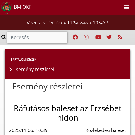
BM OKF
Veszély esetén hívja a 112-t vagy a 105-öt!
Esemény részletei
Tartalomjegyzék
Esemény részletei
Esemény részletei
Ráfutásos baleset az Erzsébet
hídon
2025.11.06. 10:39
Közlekedési baleset