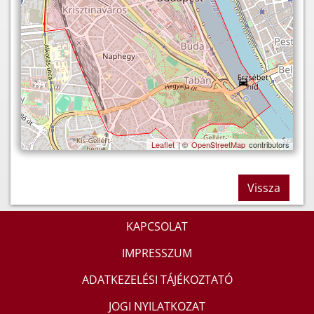
Leaflet
| ©
OpenStreetMap
contributors
Vissza
KAPCSOLAT
IMPRESSZUM
ADATKEZELÉSI TÁJÉKOZTATÓ
JOGI NYILATKOZAT