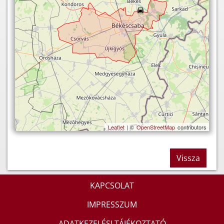
Leaflet
| ©
OpenStreetMap
contributors
Vissza
KAPCSOLAT
IMPRESSZUM
ADATKEZELÉSI TÁJÉKOZTATÓ