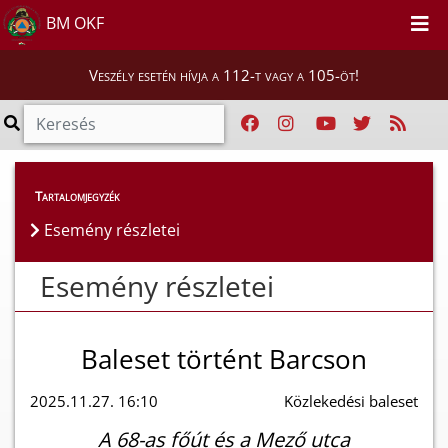
BM OKF
Veszély esetén hívja a 112-t vagy a 105-öt!
Esemény részletei
Tartalomjegyzék
Esemény részletei
Esemény részletei
Baleset történt Barcson
2025.11.27. 16:10
Közlekedési baleset
A 68-as főút és a Mező utca