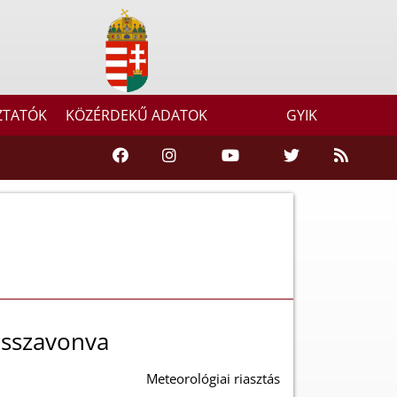
ZTATÓK
KÖZÉRDEKŰ ADATOK
GYIK
visszavonva
Meteorológiai riasztás