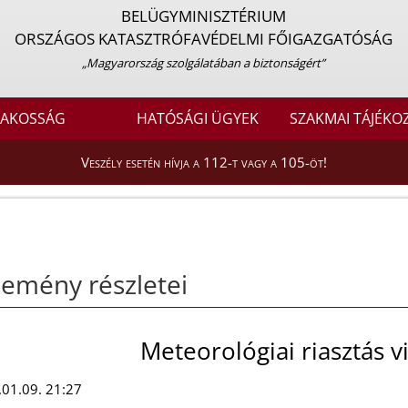
BELÜGYMINISZTÉRIUM
ORSZÁGOS KATASZTRÓFAVÉDELMI FŐIGAZGATÓSÁG
„Magyarország szolgálatában a biztonságért”
LAKOSSÁG
HATÓSÁGI ÜGYEK
SZAKMAI TÁJÉKO
Veszély esetén hívja a 112-t vagy a 105-öt!
emény részletei
Meteorológiai riasztás 
01.09. 21:27