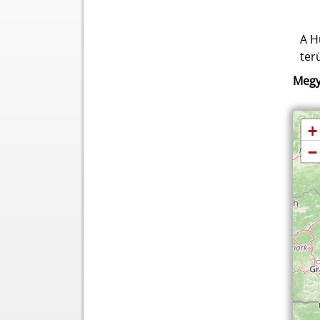
A H
ter
Megy
+
−