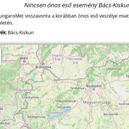
Nincsen ónos eső esemény Bács-Kiskun
ungaroMet visszavonta a korábban ónos eső veszélye miatt
ületén.
ék:
Bács-Kiskun