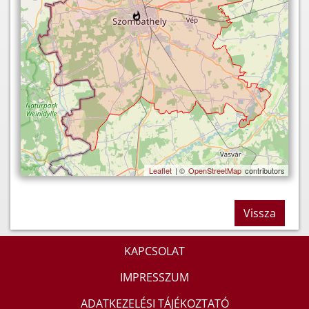
Leaflet
| ©
OpenStreetMap
contributors
Vissza
KAPCSOLAT
IMPRESSZUM
ADATKEZELÉSI TÁJÉKOZTATÓ