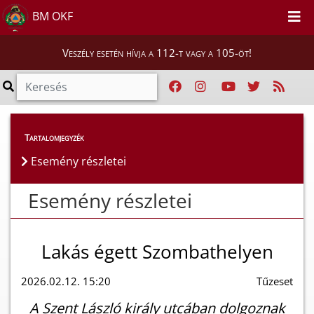
BM OKF
Veszély esetén hívja a 112-t vagy a 105-öt!
Esemény részletei
Tartalomjegyzék
Esemény részletei
Esemény részletei
Lakás égett Szombathelyen
2026.02.12. 15:20
Tűzeset
A Szent László király utcában dolgoznak