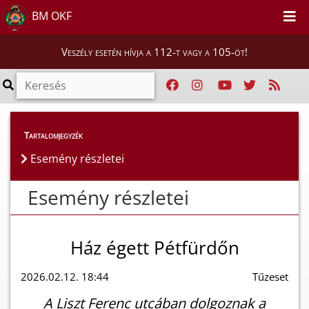
BM OKF
Veszély esetén hívja a 112-t vagy a 105-öt!
Esemény részletei
Tartalomjegyzék
Esemény részletei
Esemény részletei
Ház égett Pétfürdőn
2026.02.12. 18:44
Tűzeset
A Liszt Ferenc utcában dolgoznak a