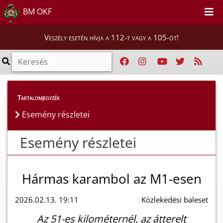
BM OKF
Veszély esetén hívja a 112-t vagy a 105-öt!
Esemény részletei
Tartalomjegyzék
Esemény részletei
Esemény részletei
Hármas karambol az M1-esen
2026.02.13. 19:11
Közlekedési baleset
Az 51-es kilométernél, az átterelt