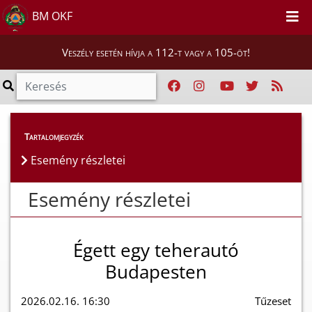
BM OKF
Veszély esetén hívja a 112-t vagy a 105-öt!
Esemény részletei
Tartalomjegyzék
Esemény részletei
Esemény részletei
Égett egy teherautó
Budapesten
2026.02.16. 16:30
Tűzeset