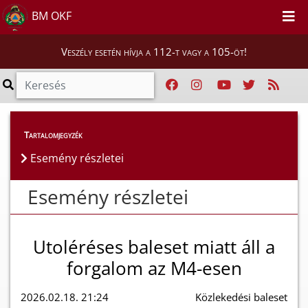
BM OKF
Veszély esetén hívja a 112-t vagy a 105-öt!
Esemény részletei
Tartalomjegyzék
Esemény részletei
Esemény részletei
Utoléréses baleset miatt áll a
forgalom az M4-esen
2026.02.18. 21:24
Közlekedési baleset