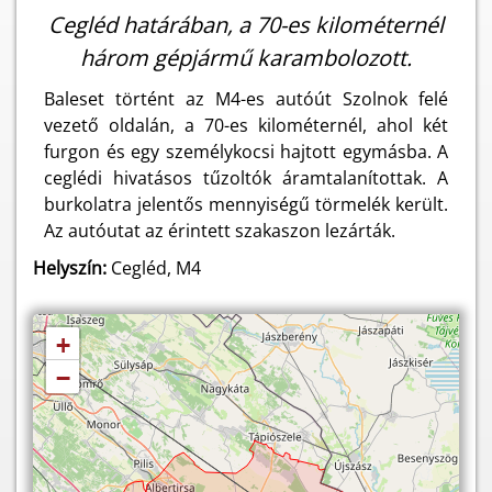
Cegléd határában, a 70-es kilométernél
három gépjármű karambolozott.
Baleset történt az M4-es autóút Szolnok felé
vezető oldalán, a 70-es kilométernél, ahol két
furgon és egy személykocsi hajtott egymásba. A
ceglédi hivatásos tűzoltók áramtalanítottak. A
burkolatra jelentős mennyiségű törmelék került.
Az autóutat az érintett szakaszon lezárták.
Helyszín:
Cegléd, M4
+
−