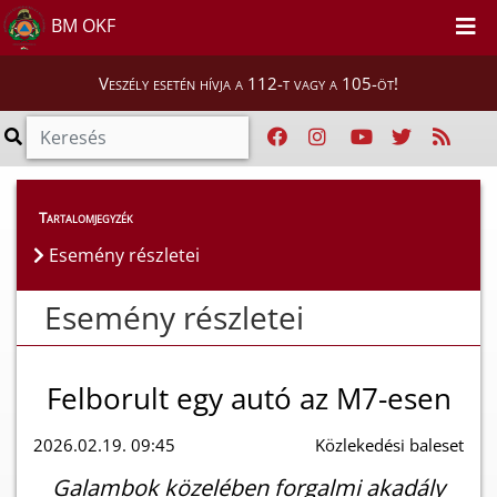
BM OKF
Veszély esetén hívja a 112-t vagy a 105-öt!
Esemény részletei
Tartalomjegyzék
Esemény részletei
Esemény részletei
Felborult egy autó az M7-esen
2026.02.19. 09:45
Közlekedési baleset
Galambok közelében forgalmi akadály