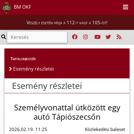
BM OKF
Veszély esetén hívja a 112-t vagy a 105-öt!
Esemény részletei
Tartalomjegyzék
Esemény részletei
Esemény részletei
Személyvonattal ütközött egy
autó Tápiószecsőn
2026.02.19. 11:25
Közlekedési baleset