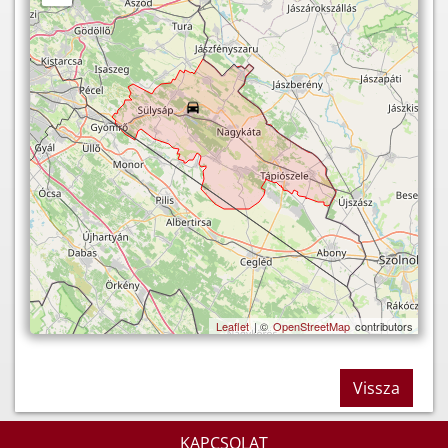
Leaflet
| ©
OpenStreetMap
contributors
Vissza
KAPCSOLAT