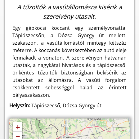
A tűzoltók a vasútállomásra kísérik a
szerelvény utasait.
Egy gépkocsi koccant egy személyvonattal
Tápiószecsőn, a Dózsa György út melletti
szakaszon, a vasútállomástól mintegy kétszáz
méterre. A koccanás következtében az autó eleje
fennakadt a vonaton. A szerelvényen hatvanan
utaztak, a nagykátai hivatásos és a tápiószecsői
önkéntes tűzoltók biztonságban bekísérik az
utasokat az állomásra. A vasúti forgalom
csökkentett sebességgel halad az érintett
pályaszakaszon.
Helyszín:
Tápiószecső, Dózsa György út
+
−