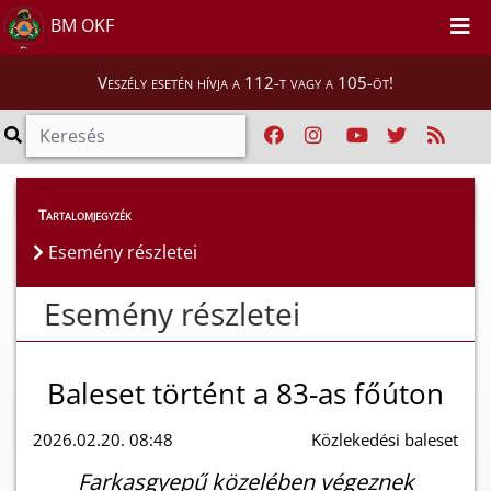
BM OKF
Veszély esetén hívja a 112-t vagy a 105-öt!
Esemény részletei
Tartalomjegyzék
Esemény részletei
Esemény részletei
Baleset történt a 83-as főúton
2026.02.20. 08:48
Közlekedési baleset
Farkasgyepű közelében végeznek