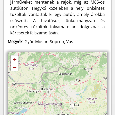
járműveket mentenek a rajok, míg az M85-ös
autóúton, Hegykő közelében a helyi önkéntes
tűzoltók vontattak ki egy autót, amely árokba
csúszott. A hivatásos, önkormányzati és
önkéntes tűzoltók folyamatosan dolgoznak a
káresetek felszámolásán.
Megyék:
Győr-Moson-Sopron, Vas
+
−