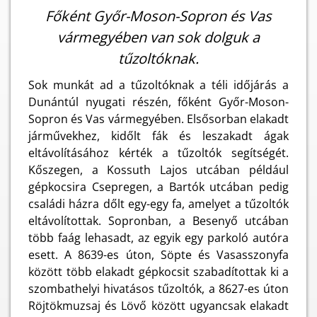
Főként Győr-Moson-Sopron és Vas
vármegyében van sok dolguk a
tűzoltóknak.
Sok munkát ad a tűzoltóknak a téli időjárás a
Dunántúl nyugati részén, főként Győr-Moson-
Sopron és Vas vármegyében. Elsősorban elakadt
járművekhez, kidőlt fák és leszakadt ágak
eltávolításához kérték a tűzoltók segítségét.
Kőszegen, a Kossuth Lajos utcában például
gépkocsira Csepregen, a Bartók utcában pedig
családi házra dőlt egy-egy fa, amelyet a tűzoltók
eltávolítottak. Sopronban, a Besenyő utcában
több faág lehasadt, az egyik egy parkoló autóra
esett. A 8639-es úton, Söpte és Vasasszonyfa
között több elakadt gépkocsit szabadítottak ki a
szombathelyi hivatásos tűzoltók, a 8627-es úton
Röjtökmuzsaj és Lövő között ugyancsak elakadt