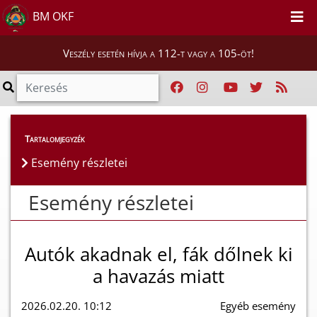
BM OKF
Veszély esetén hívja a 112-t vagy a 105-öt!
Esemény részletei
Tartalomjegyzék
Esemény részletei
Esemény részletei
Autók akadnak el, fák dőlnek ki
a havazás miatt
2026.02.20. 10:12
Egyéb esemény