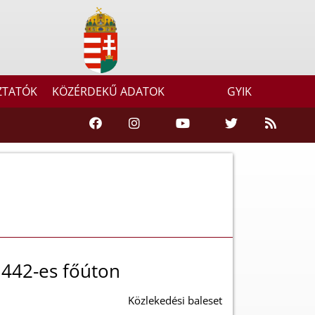
ZTATÓK
KÖZÉRDEKŰ ADATOK
GYIK
 442-es főúton
Közlekedési baleset