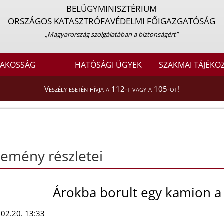
BELÜGYMINISZTÉRIUM
ORSZÁGOS KATASZTRÓFAVÉDELMI FŐIGAZGATÓSÁG
„Magyarország szolgálatában a biztonságért”
LAKOSSÁG
HATÓSÁGI ÜGYEK
SZAKMAI TÁJÉKO
Veszély esetén hívja a 112-t vagy a 105-öt!
emény részletei
Árokba borult egy kamion a
02.20. 13:33