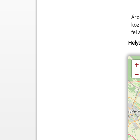
Áro
köz
fel
Helys
+
−