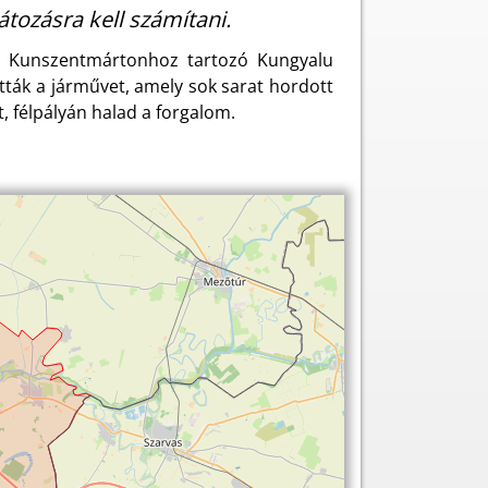
ozásra kell számítani.
 a Kunszentmártonhoz tartozó Kungyalu
tták a járművet, amely sok sarat hordott
t, félpályán halad a forgalom.