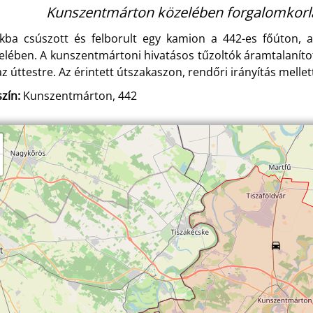
Kunszentmárton közelében forgalomkorlát
kba csúszott és felborult egy kamion a 442-es főúton,
elében. A kunszentmártoni hivatásos tűzoltók áramtalaníto
 az úttestre. Az érintett útszakaszon, rendőri irányítás mellet
zín:
Kunszentmárton, 442