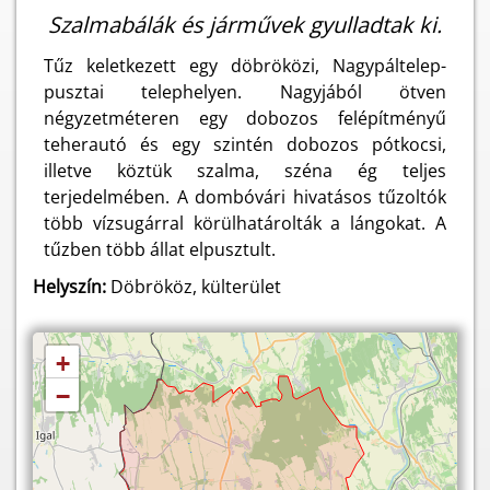
Szalmabálák és járművek gyulladtak ki.
Tűz keletkezett egy döbröközi, Nagypáltelep-
pusztai telephelyen. Nagyjából ötven
négyzetméteren egy dobozos felépítményű
teherautó és egy szintén dobozos pótkocsi,
illetve köztük szalma, széna ég teljes
terjedelmében. A dombóvári hivatásos tűzoltók
több vízsugárral körülhatárolták a lángokat. A
tűzben több állat elpusztult.
Helyszín:
Döbrököz, külterület
+
−