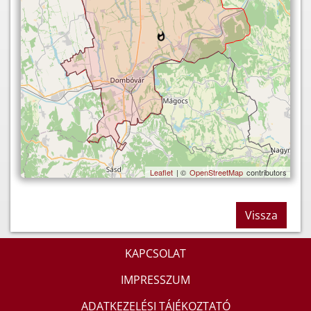
Leaflet
| ©
OpenStreetMap
contributors
Vissza
KAPCSOLAT
IMPRESSZUM
ADATKEZELÉSI TÁJÉKOZTATÓ