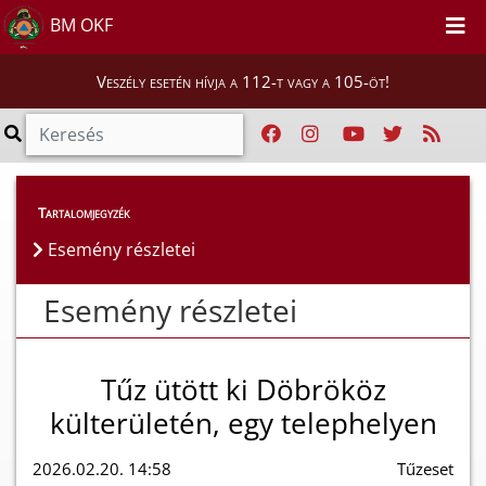
BM OKF
Veszély esetén hívja a 112-t vagy a 105-öt!
Esemény részletei
Tartalomjegyzék
Esemény részletei
Esemény részletei
Tűz ütött ki Döbrököz
külterületén, egy telephelyen
2026.02.20. 14:58
Tűzeset