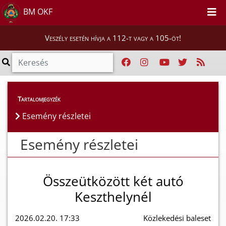
BM OKF
Veszély esetén hívja a 112-t vagy a 105-öt!
Esemény részletei
Tartalomjegyzék
Esemény részletei
Esemény részletei
Összeütközött két autó
Keszthelynél
2026.02.20. 17:33
Közlekedési baleset