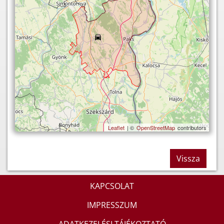
Leaflet
| ©
OpenStreetMap
contributors
Vissza
KAPCSOLAT
IMPRESSZUM
ADATKEZELÉSI TÁJÉKOZTATÓ