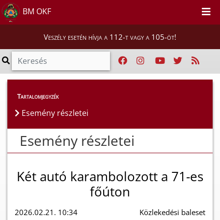
BM OKF
Veszély esetén hívja a 112-t vagy a 105-öt!
Esemény részletei
Tartalomjegyzék
Esemény részletei
Esemény részletei
Két autó karambolozott a 71-es
főúton
2026.02.21. 10:34
Közlekedési baleset