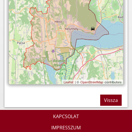
Leaflet
| ©
OpenStreetMap
contributors
Vissza
KAPCSOLAT
IMPRESSZUM