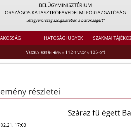
BELÜGYMINISZTÉRIUM
ORSZÁGOS KATASZTRÓFAVÉDELMI FŐIGAZGATÓSÁG
„Magyarország szolgálatában a biztonságért”
LAKOSSÁG
HATÓSÁGI ÜGYEK
SZAKMAI TÁJÉKO
Veszély esetén hívja a 112-t vagy a 105-öt!
emény részletei
Száraz fű égett B
02.21. 17:03