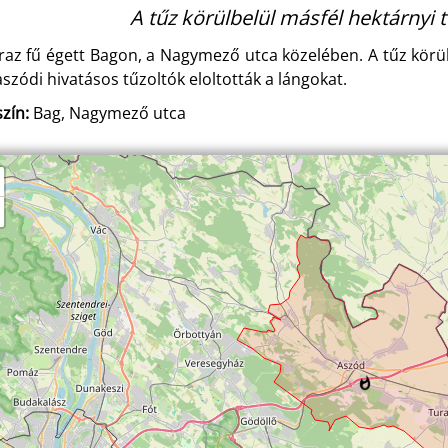
A tűz körülbelül másfél hektárnyi te
raz fű égett Bagon, a Nagymező utca közelében. A tűz körülb
aszódi hivatásos tűzoltók eloltották a lángokat.
zín:
Bag, Nagymező utca