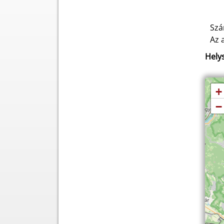
Szá
Az 
Helys
+
−