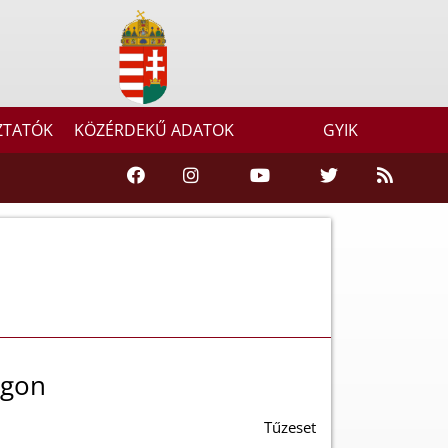
ZTATÓK
KÖZÉRDEKŰ ADATOK
GYIK
agon
Tűzeset