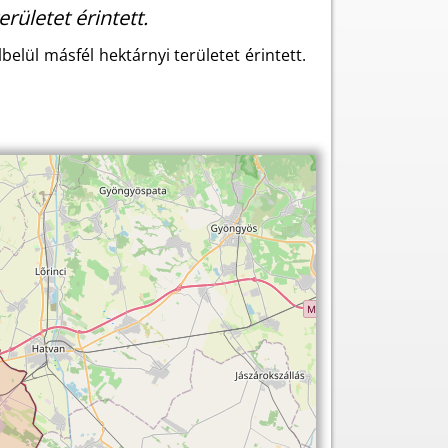
rületet érintett.
elül másfél hektárnyi területet érintett.