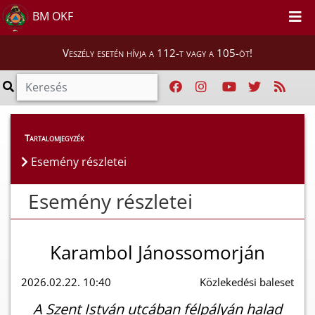
BM OKF
Veszély esetén hívja a 112-t vagy a 105-öt!
Esemény részletei
Tartalomjegyzék
Esemény részletei
Esemény részletei
Karambol Jánossomorján
2026.02.22. 10:40
Közlekedési baleset
A Szent István utcában félpályán halad