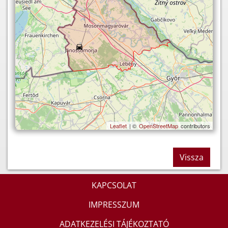
Leaflet
| ©
OpenStreetMap
contributors
Vissza
KAPCSOLAT
IMPRESSZUM
ADATKEZELÉSI TÁJÉKOZTATÓ