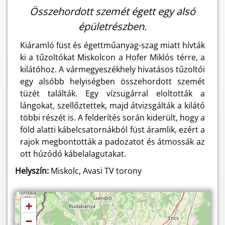
Összehordott szemét égett egy alsó
épületrészben.
Kiáramló füst és égettműanyag-szag miatt hívták
ki a tűzoltókat Miskolcon a Hofer Miklós térre, a
kilátóhoz. A vármegyeszékhely hivatásos tűzoltói
egy alsóbb helyiségben összehordott szemét
tüzét találták. Egy vízsugárral eloltották a
lángokat, szellőztettek, majd átvizsgálták a kilátó
többi részét is. A felderítés során kiderült, hogy a
föld alatti kábelcsatornákból füst áramlik, ezért a
rajok megbontották a padozatot és átmossák az
ott húzódó kábelalagutakat.
Helyszín:
Miskolc, Avasi TV torony
+
−