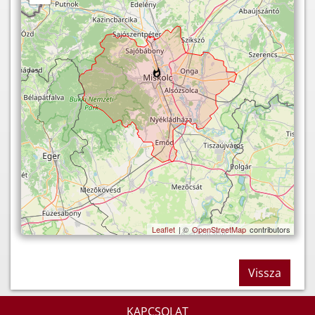
Leaflet
| ©
OpenStreetMap
contributors
Vissza
KAPCSOLAT