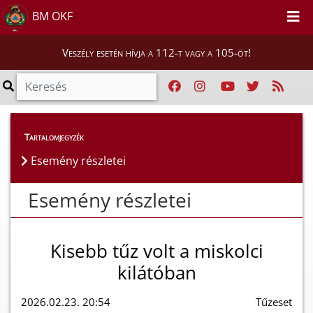
BM OKF
Veszély esetén hívja a 112-t vagy a 105-öt!
Esemény részletei
Tartalomjegyzék
Esemény részletei
Esemény részletei
Kisebb tűz volt a miskolci
kilátóban
2026.02.23. 20:54
Tűzeset