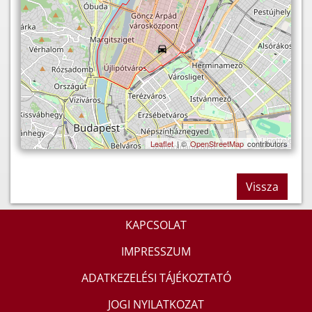
Leaflet
| ©
OpenStreetMap
contributors
Vissza
KAPCSOLAT
IMPRESSZUM
ADATKEZELÉSI TÁJÉKOZTATÓ
JOGI NYILATKOZAT