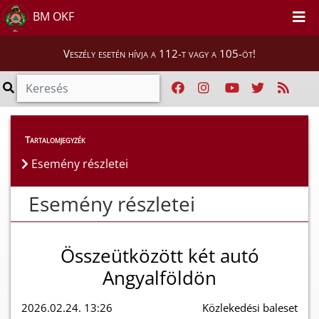
BM OKF
Veszély esetén hívja a 112-t vagy a 105-öt!
Esemény részletei
Tartalomjegyzék
Esemény részletei
Esemény részletei
Összeütközött két autó
Angyalföldön
2026.02.24. 13:26
Közlekedési baleset