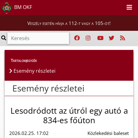
BM OKF
Veszély esetén hívja a 112-t vagy a 105-öt!
Esemény részletei
Tartalomjegyzék
Esemény részletei
Esemény részletei
Lesodródott az útról egy autó a
834-es főúton
2026.02.25. 17:02
Közlekedési baleset