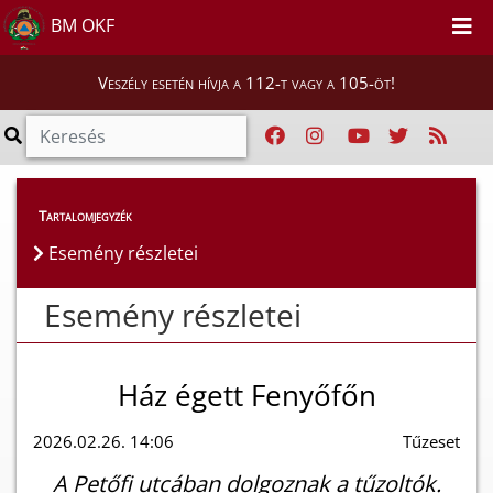
BM OKF
Veszély esetén hívja a 112-t vagy a 105-öt!
Esemény részletei
Tartalomjegyzék
Esemény részletei
Esemény részletei
Ház égett Fenyőfőn
2026.02.26. 14:06
Tűzeset
A Petőfi utcában dolgoznak a tűzoltók.