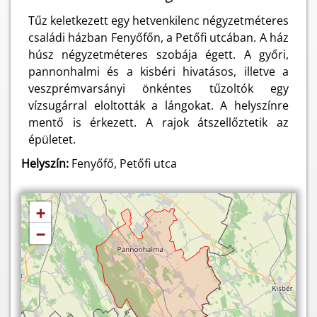
Tűz keletkezett egy hetvenkilenc négyzetméteres
családi házban Fenyőfőn, a Petőfi utcában. A ház
húsz négyzetméteres szobája égett. A győri,
pannonhalmi és a kisbéri hivatásos, illetve a
veszprémvarsányi önkéntes tűzoltók egy
vízsugárral eloltották a lángokat. A helyszínre
mentő is érkezett. A rajok átszellőztetik az
épületet.
Helyszín:
Fenyőfő, Petőfi utca
+
−