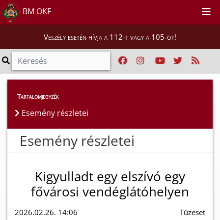
BM OKF
Veszély esetén hívja a 112-t vagy a 105-öt!
Esemény részletei
Tartalomjegyzék
Esemény részletei
Esemény részletei
Kigyulladt egy elszívó egy
fővárosi vendéglátóhelyen
2026.02.26. 14:06
Tűzeset