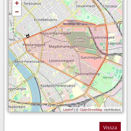
+
−
Leaflet
| ©
OpenStreetMap
contributors
Vissza