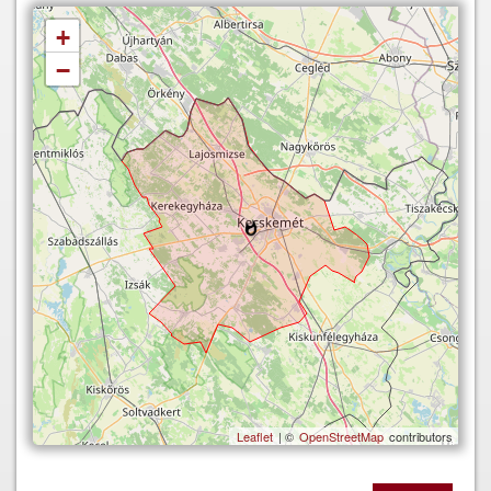
+
−
Leaflet
| ©
OpenStreetMap
contributors