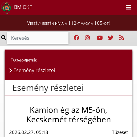
BM OKF
Veszély esetén hívja a 112-t vagy a 105-öt!
Esemény részletei
Tartalomjegyzék
Esemény részletei
Esemény részletei
Kamion ég az M5-ön,
Kecskemét térségében
2026.02.27. 05:13
Tűzeset