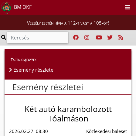
BM OKF
Veszély esetén hívja a 112-t vagy a 105-öt!
Esemény részletei
Tartalomjegyzék
Esemény részletei
Esemény részletei
Két autó karambolozott
Tóalmáson
2026.02.27. 08:30
Közlekedési baleset