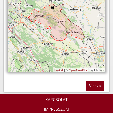
Leaflet
| ©
OpenStreetMap
contributors
Vissza
KAPCSOLAT
IMPRESSZUM