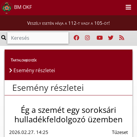
BM OKF
Veszély esetén hívja a 112-t vagy a 105-öt!
Esemény részletei
Tartalomjegyzék
Esemény részletei
Esemény részletei
Ég a szemét egy soroksári
hulladékfeldolgozó üzemben
2026.02.27. 14:25
Tűzeset