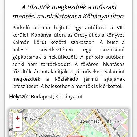
A tűzoltók megkezdték a műszaki
mentési munkálatokat a Kőbányai úton.
Parkoló autóba hajtott egy autóbusz a VIII.
kerületi Kőbányai úton, az Orczy út és a Könyves
Kálmán körút közötti szakaszon. A busz a
baleset következtében egy közlekedő
gépkocsinak is nekiütközött. A parkoló autóban
senki nem tartózkodott. A fővárosi hivatásos
tűzoltók áramtalanítják a járműveket, valamint
megkezdték a közlekedő jármű ajtajának
lefeszítését. A balesethez a mentők is kiérkeztek.
Helyszín:
Budapest, Kőbányai út
+
−