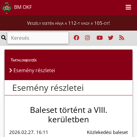
BM OKF
Veszély esetén hívja a 112-t vagy a 105-öt!
Esemény részletei
Tartalomjegyzék
Esemény részletei
Esemény részletei
Baleset történt a VIII.
kerületben
2026.02.27. 16:11
Közlekedési baleset