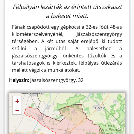
Félpályán lezárták az érintett útszakaszt
a baleset miatt.
Fának csapódott egy gépkocsi a 32-es főút 48-as
kilométerszelvényénél, Jászalsószentgyörgy
térségében. A két utas saját erejéből ki tudott
szállni a járműből. A balesethez a
jászalsószentgyörgyi önkéntes tűzoltók és a
társhatóságok is kiérkeztek, félpályás útlezárás
mellett végzik a munkálatokat.
Helyszín:
Jászalsószentgyörgy, 32
+
−