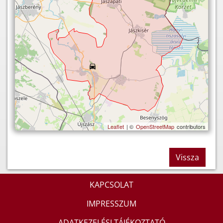
Leaflet
| ©
OpenStreetMap
contributors
Vissza
KAPCSOLAT
IMPRESSZUM
ADATKEZELÉSI TÁJÉKOZTATÓ