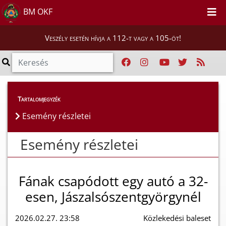
BM OKF
Veszély esetén hívja a 112-t vagy a 105-öt!
Esemény részletei
Tartalomjegyzék
Esemény részletei
Esemény részletei
Fának csapódott egy autó a 32-
esen, Jászalsószentgyörgynél
2026.02.27. 23:58
Közlekedési baleset