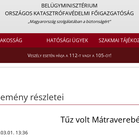
BELÜGYMINISZTÉRIUM
ORSZÁGOS KATASZTRÓFAVÉDELMI FŐIGAZGATÓSÁG
„Magyarország szolgálatában a biztonságért”
LAKOSSÁG
HATÓSÁGI ÜGYEK
SZAKMAI TÁJÉKO
Veszély esetén hívja a 112-t vagy a 105-öt!
emény részletei
Tűz volt Mátravereb
03.01. 13:36