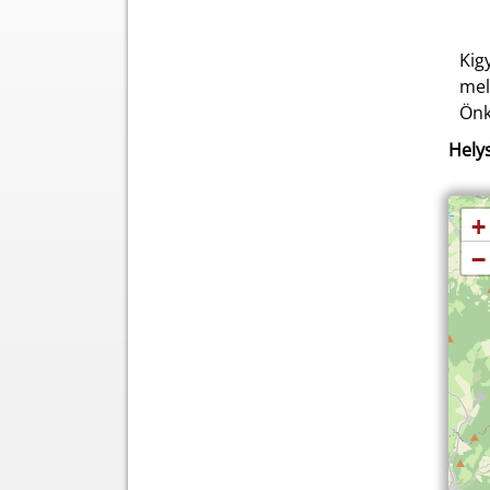
Kig
mel
Önk
Helys
+
−