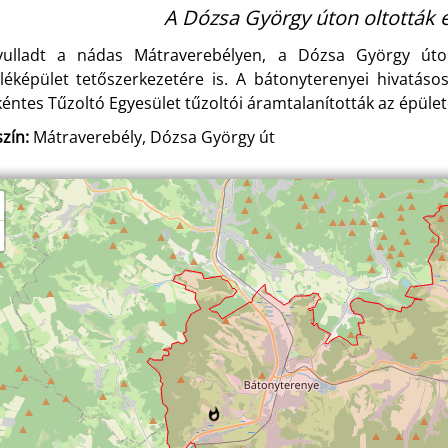
A Dózsa György úton oltották e
yulladt a nádas Mátraverebélyen, a Dózsa György úto
léképület tetőszerkezetére is. A bátonyterenyei hivatáso
éntes Tűzoltó Egyesület tűzoltói áramtalanították az épülete
zín:
Mátraverebély, Dózsa György út