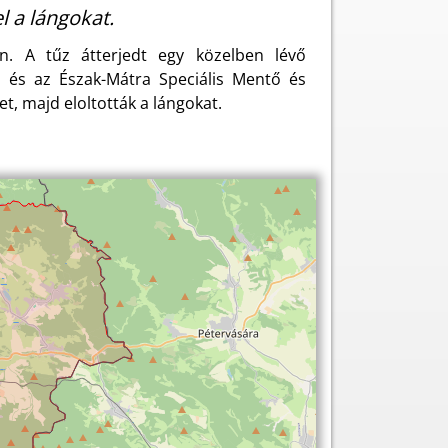
l a lángokat.
n. A tűz átterjedt egy közelben lévő
s és az Észak-Mátra Speciális Mentő és
t, majd eloltották a lángokat.