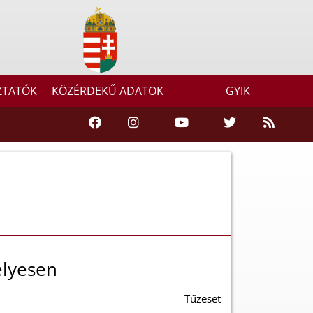
ZTATÓK
KÖZÉRDEKŰ ADATOK
GYIK
élyesen
Tűzeset