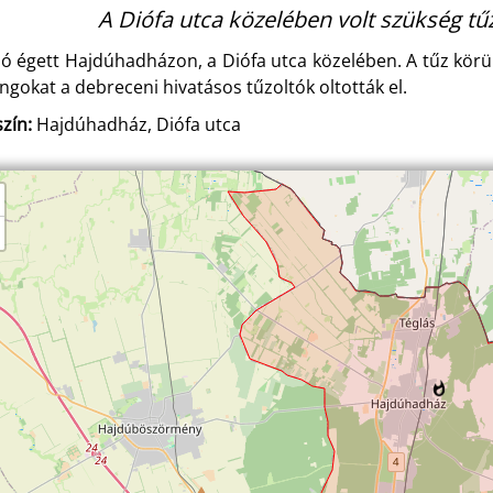
A Diófa utca közelében volt szükség tű
ló égett Hajdúhadházon, a Diófa utca közelében. A tűz körülb
ángokat a debreceni hivatásos tűzoltók oltották el.
zín:
Hajdúhadház, Diófa utca