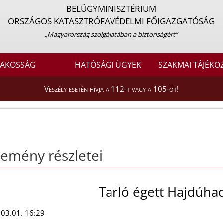
BELÜGYMINISZTÉRIUM
ORSZÁGOS KATASZTRÓFAVÉDELMI FŐIGAZGATÓSÁG
„Magyarország szolgálatában a biztonságért”
LAKOSSÁG
HATÓSÁGI ÜGYEK
SZAKMAI TÁJÉKO
Veszély esetén hívja a 112-t vagy a 105-öt!
emény részletei
Tarló égett Hajdúh
03.01. 16:29