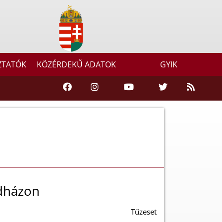
ZTATÓK
KÖZÉRDEKŰ ADATOK
GYIK
adházon
Tűzeset