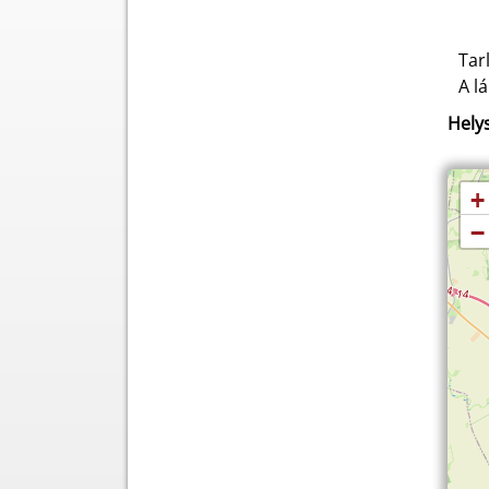
Tar
A l
Helys
+
−