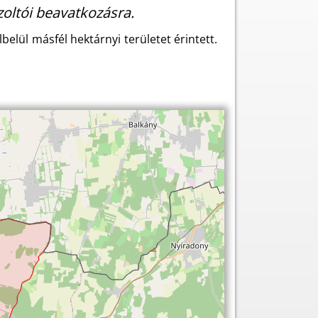
zoltói beavatkozásra.
elül másfél hektárnyi területet érintett.