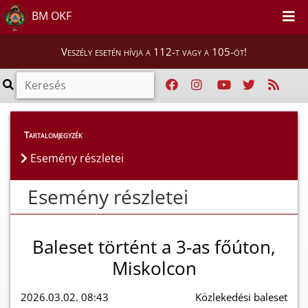
BM OKF
Veszély esetén hívja a 112-t vagy a 105-öt!
Esemény részletei
Tartalomjegyzék
Esemény részletei
Esemény részletei
Baleset történt a 3-as főúton,
Miskolcon
2026.03.02. 08:43
Közlekedési baleset