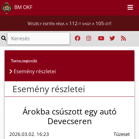
BM OKF
Veszély esetén hívja a 112-t vagy a 105-öt!
Esemény részletei
Tartalomjegyzék
Esemény részletei
Esemény részletei
Árokba csúszott egy autó
Devecseren
2026.03.02. 16:23
Tűzeset