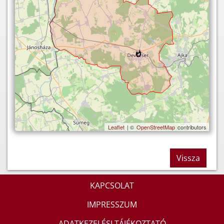
Leaflet
| ©
OpenStreetMap
contributors
Vissza
KAPCSOLAT
IMPRESSZUM
ADATKEZELÉSI TÁJÉKOZTATÓ